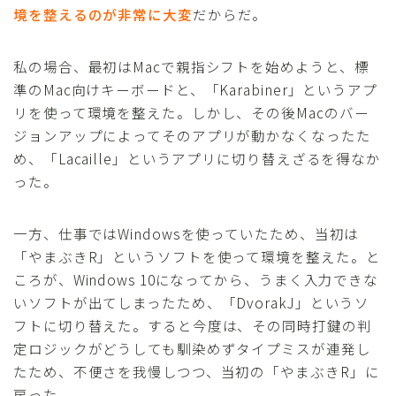
境を整えるのが非常に大変
だからだ。
私の場合、最初はMacで親指シフトを始めようと、標
準のMac向けキーボードと、「Karabiner」というアプ
リを使って環境を整えた。しかし、その後Macのバー
ジョンアップによってそのアプリが動かなくなったた
め、「Lacaille」というアプリに切り替えざるを得なか
った。
一方、仕事ではWindowsを使っていたため、当初は
「やまぶきR」というソフトを使って環境を整えた。と
ころが、Windows 10になってから、うまく入力できな
いソフトが出てしまったため、「DvorakJ」というソ
フトに切り替えた。すると今度は、その同時打鍵の判
定ロジックがどうしても馴染めずタイプミスが連発し
たため、不便さを我慢しつつ、当初の「やまぶきR」に
戻った。