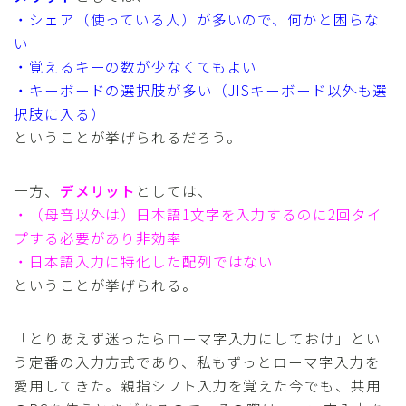
・シェア（使っている人）が多いので、何かと困らな
い
・覚えるキーの数が少なくてもよい
・キーボードの選択肢が多い（JISキーボード以外も選
択肢に入る）
ということが挙げられるだろう。
一方、
デメリット
としては、
・（母音以外は）日本語1文字を入力するのに2回タイ
プする必要があり非効率
・日本語入力に特化した配列ではない
ということが挙げられる。
「とりあえず迷ったらローマ字入力にしておけ」とい
う定番の入力方式であり、私もずっとローマ字入力を
愛用してきた。親指シフト入力を覚えた今でも、共用